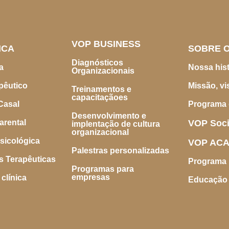
VOP BUSINESS
ICA
SOBRE 
Diagnósticos
a
Nossa hist
Organizacionais
pêutico
Missão, vi
Treinamentos e
capacitaçãoes
Casal
Programa 
Desenvolvimento e
arental
VOP Soci
implentação de cultura
organizacional
sicológica
VOP AC
Palestras personalizadas
 Terapêuticas
Programa p
Programas para
empresas
clínica
Educação 