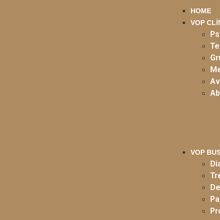
HOME
VOP CLÍ
Ps
Te
Gr
Me
Av
Ab
VOP BU
Di
Tr
De
Pa
Pr