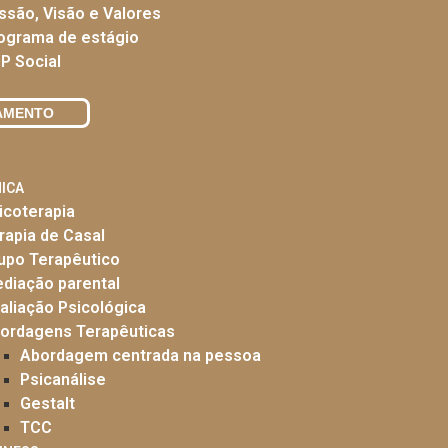
ssão, Visão e Valores
ograma de estágio
P Social
AMENTO
NICA
icoterapia
rapia de Casal
upo Terapêutico
diação parental
aliação Psicológica
ordagens Terapêuticas
Abordagem centrada na pessoa
Psicanálise
Gestalt
TCC