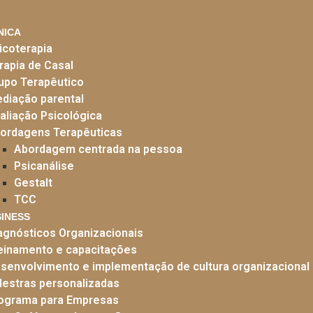
NICA
icoterapia
rapia de Casal
upo Terapêutico
diação parental
aliação Psicológica
ordagens Terapêuticas
Abordagem centrada na pessoa
Psicanálise
Gestalt
TCC
SINESS
agnósticos Organizacionais
einamento e capacitações
senvolvimento e implementação de cultura organizacional
lestras personalizadas
ograma para Empresas