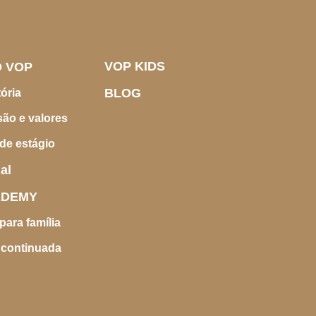
VOP KIDS
O VOP
BLOG
ória
são e valores
de estágio
al
ADEMY
ara família
continuada