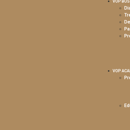
VOP BUS
Di
Tr
De
Pa
Pr
VOP AC
Pr
Ed