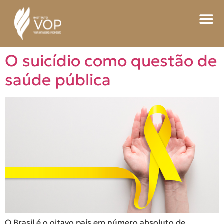
O suicídio como questão de
saúde pública
O Brasil é o oitavo país em número absoluto de