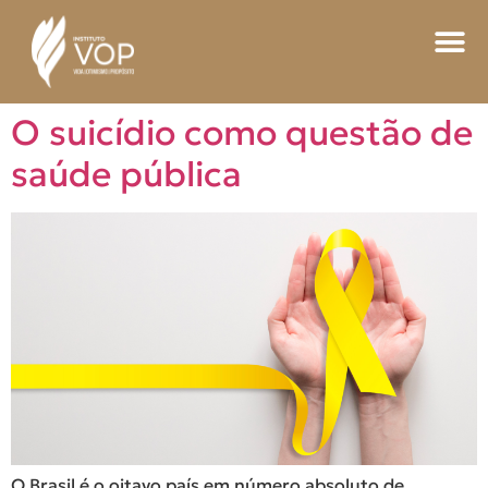
O suicídio como questão de
saúde pública
O Brasil é o oitavo país em número absoluto de